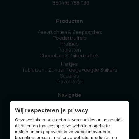
BE0403.788.036
Producten
Zeevruchten & Zeepaardjes
Poedertruffels
Pralines
Tabletten
Chocolade Schilfertruffels
Hartjes
Tabletten - Zonder Toegevoegde Suikers
Squares
Travel Retail
Navigatie
Home
Wij respecteren je privacy
Ons verhaal
Duurzaamheid
Onze website maakt gebruik van cookies om essentiële
Nieuws
diensten en functies op onze website mogelijk te
Contact
maken en om gegevens te verzamelen over hoe
bezoekers omgaan met onze website, producten en