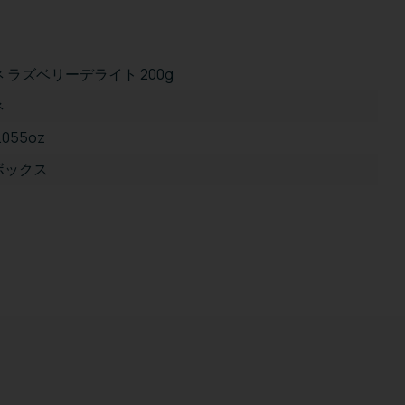
 ラズベリーデライト 200g
ネ
7.055oz
ボックス