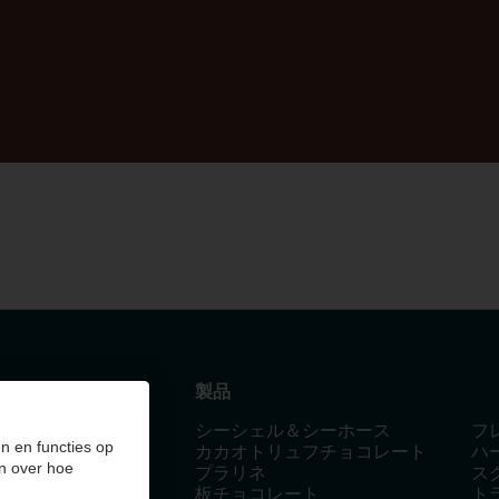
製品
シーシェル＆シーホース
フ
 Olen - Belgium
n en functies op
カカオトリュフチョコレート
ハ
n over hoe
プラリネ
ス
板チョコレート
ト