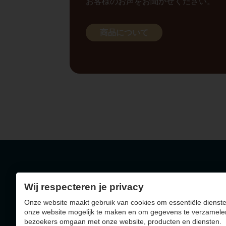
お客様のお声をお聞かせください。
商品について
Wij respecteren je privacy
Geelseweg 72 - 2250
Onze website maakt gebruik van cookies om essentiële dienste
BE0403.788.036
onze website mogelijk te maken en om gegevens te verzamele
bezoekers omgaan met onze website, producten en diensten.