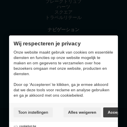
フレークトリュフ
ハーツ
スクエア
トラベルリテール
ナビゲーション
ホーム
Wij respecteren je privacy
ベルジアンとは？
気にかけていること
Onze website maakt gebruik van cookies om essentiële
ニュース
diensten en functies op onze website mogelijk te
お問い合わせ
maken en om gegevens te verzamelen over hoe
bezoekers omgaan met onze website, producten en
diensten.
This website was made with the support of
Door op ‘Accepteren’ te klikken, ga je ermee akkoord
dat we deze tools voor reclame en analyse gebruiken
en ga je akkoord met ons cookiebeleid.
Toon instellingen
Alles weigeren
Accepter
利用規約およびプライバシーポリシー
クッキーポリシー
クッキー設定
cookiebot.be