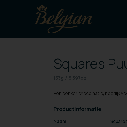
Squares Puu
153g / 5.397oz
Een donker chocolaatje, heerlijk voo
Productinformatie
Naam
Squares