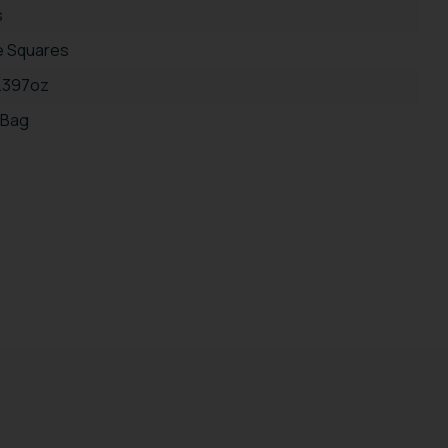
s
 Squares
5.397oz
 Bag