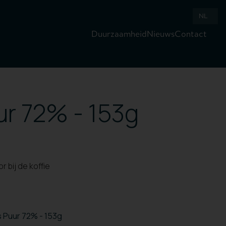
NL
Duurzaamheid
Nieuws
Contact
r 72% - 153g
r bij de koffie
 Puur 72% - 153g