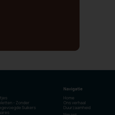
Navigatie
tjes
Home
letten - Zonder
Ons verhaal
egevoegde Suikers
Duurzaamheid
uares
Nieuws