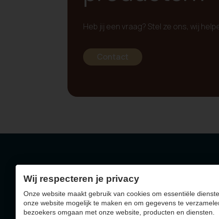
Heb jij een vraag? Stel ze ons, wij help
Contact
Wij respecteren je privacy
Geelseweg 72 - 2250
Onze website maakt gebruik van cookies om essentiële dienste
BE0403.788.036
onze website mogelijk te maken en om gegevens te verzamele
bezoekers omgaan met onze website, producten en diensten.