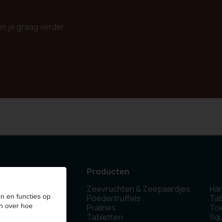
en je graag verder.
Producten
Zeevruchten & Zeepaardjes
Har
 Olen - Belgium
n en functies op
Poedertruffels
Tab
n over hoe
Pralines
To
Tabletten
Sq