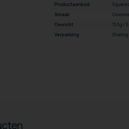
Productaanbod
Square
Smaak
Gewone
Gewicht
153g / 
Verpakking
Sharing
ucten