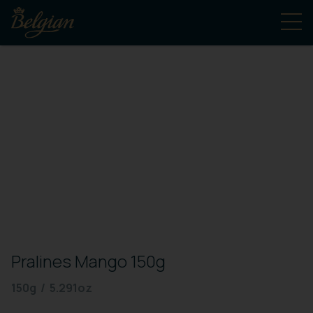
新し
い
Pralines Mango 150g
150g / 5.291oz