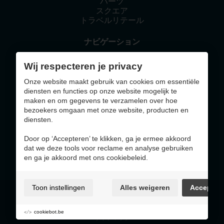
ハーツ
スクエア
トラベルリテール
ナビゲーション
ホーム
Wij respecteren je privacy
ベルジアンとは？
気にかけていること
Onze website maakt gebruik van cookies om essentiële
ニュース
diensten en functies op onze website mogelijk te
お問い合わせ
maken en om gegevens te verzamelen over hoe
bezoekers omgaan met onze website, producten en
diensten.
This website was made with the support of
Door op ‘Accepteren’ te klikken, ga je ermee akkoord
dat we deze tools voor reclame en analyse gebruiken
en ga je akkoord met ons cookiebeleid.
Toon instellingen
Alles weigeren
Accepter
利用規約およびプライバシーポリシー
クッキーポリシー
クッキー設定
cookiebot.be
サイトマップ